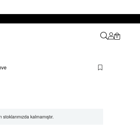
0
hve
 stoklarımızda kalmamıştır.