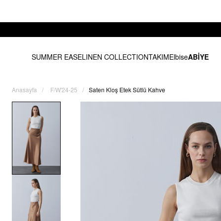
SUMMER EASE
LINEN COLLECTION
TAKIM
Elbise
ABİYE
Anasayfa
F/W'24-25
Saten Kloş Etek Sütlü Kahve