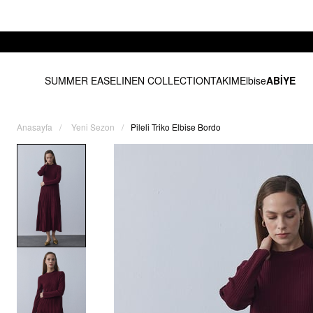
SUMMER EASE
LINEN COLLECTION
TAKIM
Elbise
ABİYE
Anasayfa
Yeni Sezon
Pileli Triko Elbise Bordo