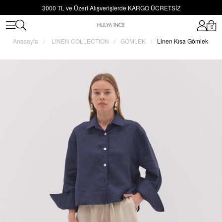
3000 TL ve Üzeri Alışverişlerde KARGO ÜCRETSİZ
0
Anasayfa
LINEN COLLECTION
GÖMLEK
Linen Kısa Gömlek Laci