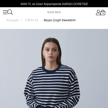
3000 TL ve Üzeri Alışverişlerde KARGO ÜCRETSİZ
0
Anasayfa
F/W'24-25
Beyaz Çizgili Sweatshirt